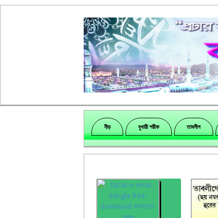
নীড়
বুখারী শরীফ
তাবলীগ