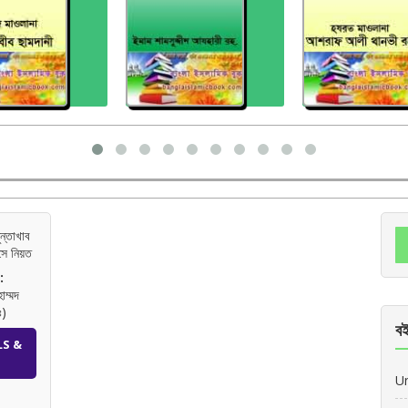
ন্তাখাব
সে নিয়ত
:
াম্মদ
ঃ)
বই
LS &
U