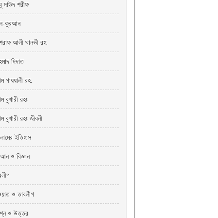
ূ দাউদ শরীফ
-কুরআন
রাফ আলী থানভী রহ.
মাদ দিদাত
াম গাযযালী রহ.
ম বুখারী রহঃ
াম বুখারী রহঃ জীবনী
লামের ইতিহাস
রআন ও বিজ্ঞান
বলীগ
ওয়াত ও তাবলীগ
রশ্ন ও উত্তর