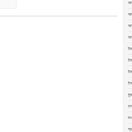
আব
আল
আশ
আহ
ইম
ইমা
ইম
ইস
কু
তা
দা
প্