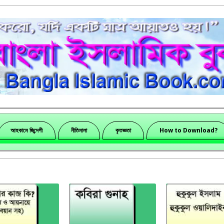
আহকামে জিন্দেগী
নীতিমালা
কৃতজ্ঞতা
How to Download?