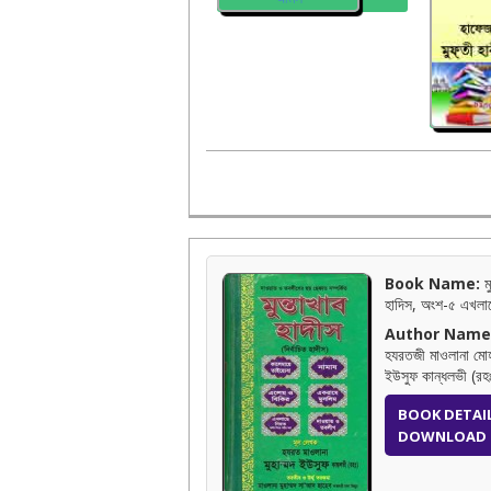
Book Name:
মু
হাদিস, অংশ-৫ এখলা
Author Name
হযরতজী মাওলানা মোহ
ইউসুফ কান্ধলভী (রহ
BOOK DETAI
DOWNLOAD