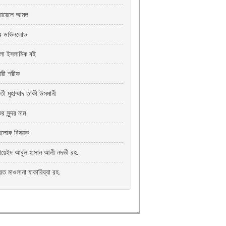
যায়েলে আমল
রি ডাউনলোড
ংলা ইসলামিক বই
খারী শরীফ
তী মুহাম্মাদ তাকী উসমানী
ুর সুন্দর নাম
্রীলোক বিষয়ক
যায়েইদ আবুল হাসান আলী নদভী রহ.
রত মাওলানা যাকারিয়্যা রহ.