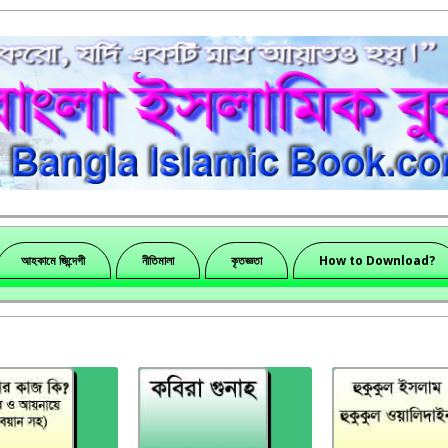
আহকামে জিন্দেগী
নীতিমালা
কৃতজ্ঞতা
How to Download?