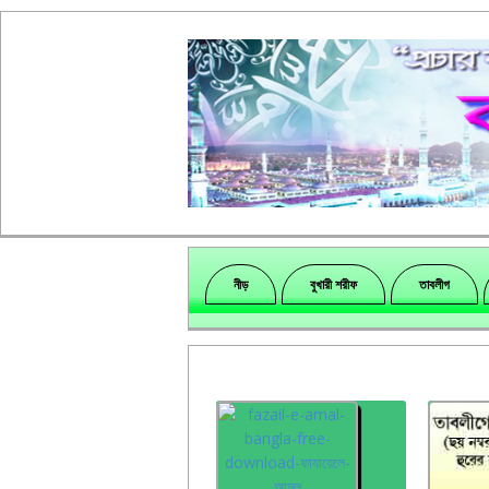
নীড়
বুখারী শরীফ
তাবলীগ