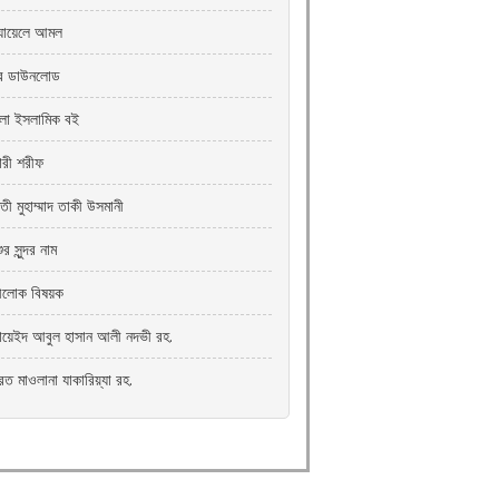
যায়েলে আমল
রি ডাউনলোড
ংলা ইসলামিক বই
খারী শরীফ
তী মুহাম্মাদ তাকী উসমানী
ুর সুন্দর নাম
্রীলোক বিষয়ক
যায়েইদ আবুল হাসান আলী নদভী রহ.
রত মাওলানা যাকারিয়্যা রহ.