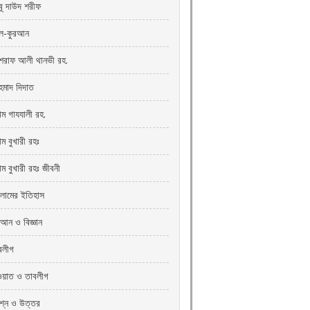
ূ দাউদ শরীফ
-কুরআন
রাফ আলী থানভী রহ.
মাদ দিদাত
াম গাযযালী রহ.
ম বুখারী রহঃ
াম বুখারী রহঃ জীবনী
লামের ইতিহাস
রআন ও বিজ্ঞান
বলীগ
ওয়াত ও তাবলীগ
রশ্ন ও উত্তর