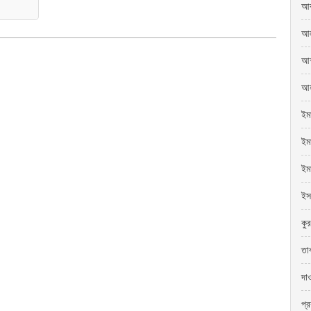
আব
আল
আশ
আহ
ইম
ইমা
ইম
ইস
কু
তা
দা
প্