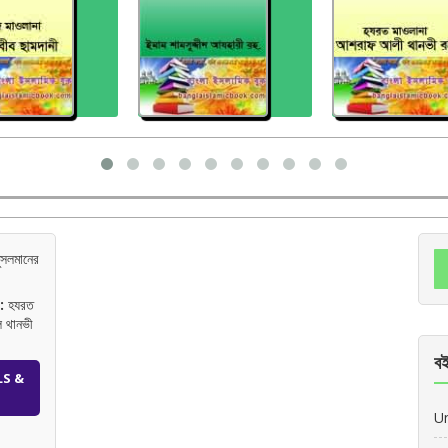
ুসলমানের
:
হযরত
 থানভী
বই
LS &
U