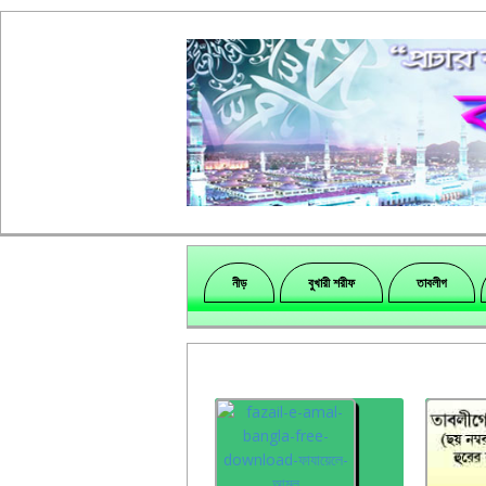
নীড়
বুখারী শরীফ
তাবলীগ