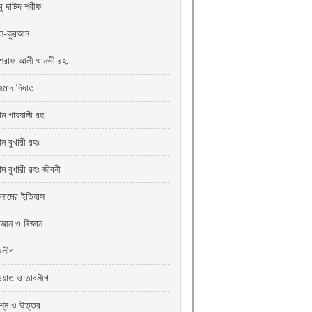
ূ দাউদ শরীফ
-কুরআন
রাফ আলী থানভী রহ.
মাদ দিদাত
াম গাযযালী রহ.
ম বুখারী রহঃ
াম বুখারী রহঃ জীবনী
লামের ইতিহাস
রআন ও বিজ্ঞান
বলীগ
ওয়াত ও তাবলীগ
রশ্ন ও উত্তর