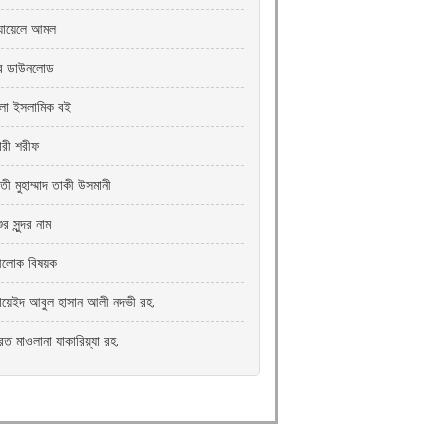
যায়েলে আমল
রি ডাউনলোড
ংলা ইসলামিক বই
খারী শরীফ
তী মুহাম্মাদ তাকী উসমানী
ুর সুন্দর নাম
্রীলোক বিষয়ক
যায়েইদ আবুল হাসান আলী নদভী রহ.
রত মাওলানা যাকারিয়্যা রহ.