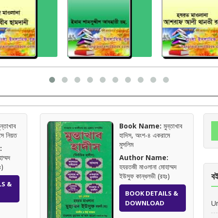
ন্তাখাব
Book Name:
মুন্তাখাব
সে নিয়ত
হাদিস, অংশ-৪ একরামে
মুসলিম
:
াম্মদ
Author Name:
ঃ)
হযরতজী মাওলানা মোহাম্মদ
বই
ইউসুফ কান্ধলভী (রহঃ)
LS &
BOOK DETAILS &
DOWNLOAD
U