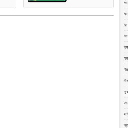
আব
আল
আশ
আহ
ইম
ইমা
ইম
ইস
কু
তা
দা
প্