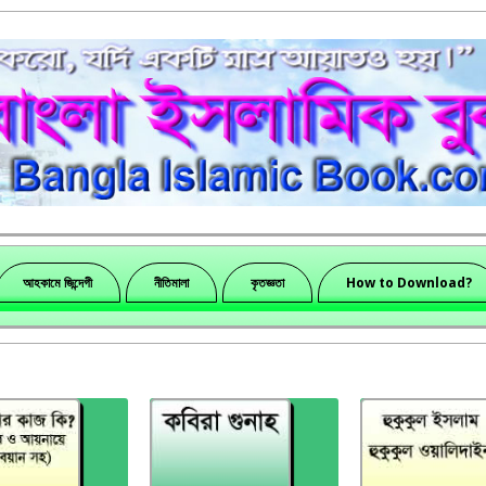
আহকামে জিন্দেগী
নীতিমালা
কৃতজ্ঞতা
How to Download?