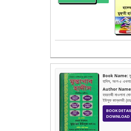
Book Name:
মু
হাদিস, অংশ-৫ এখলা
Author Name
হযরতজী মাওলানা মোহ
ইউসুফ কান্ধলভী (রহ
BOOK DETAI
DOWNLOAD