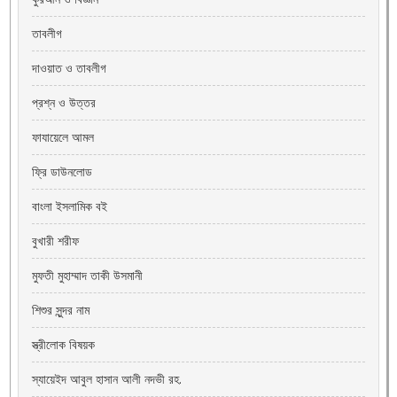
তাবলীগ
দাওয়াত ও তাবলীগ
প্রশ্ন ও উত্তর
ফাযায়েলে আমল
ফ্রি ডাউনলোড
বাংলা ইসলামিক বই
বুখারী শরীফ
মুফতী মুহাম্মাদ তাকী উসমানী
শিশুর সুন্দর নাম
স্ত্রীলোক বিষয়ক
স্যায়েইদ আবুল হাসান আলী নদভী রহ.