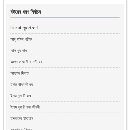
বইয়ের ধরণ নির্বাচন
Uncategorized
আবূ দাউদ শরীফ
আল-কুরআন
আশরাফ আলী থানভী রহ.
আহমাদ দিদাত
ইমাম গাযযালী রহ.
ইমাম বুখারী রহঃ
ইমাম বুখারী রহঃ জীবনী
ইসলামের ইতিহাস
কুরআন ও বিজ্ঞান