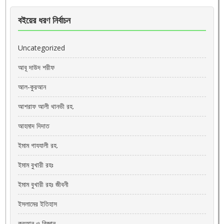
বইয়ের ধরণ নির্বাচন
Uncategorized
আবূ দাউদ শরীফ
আল-কুরআন
আশরাফ আলী থানভী রহ.
আহমাদ দিদাত
ইমাম গাযযালী রহ.
ইমাম বুখারী রহঃ
ইমাম বুখারী রহঃ জীবনী
ইসলামের ইতিহাস
কুরআন ও বিজ্ঞান