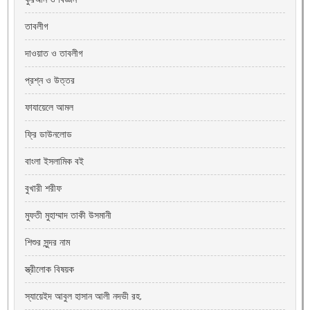
তাবলীগ
দাওয়াত ও তাবলীগ
প্রশ্ন ও উত্তর
ফাযায়েলে আমল
ফ্রি ডাউনলোড
বাংলা ইসলামিক বই
বুখারী শরীফ
মুফতী মুহাম্মাদ তাকী উসমানী
শিশুর সুন্দর নাম
স্ত্রীলোক বিষয়ক
স্যায়েইদ আবুল হাসান আলী নদভী রহ.