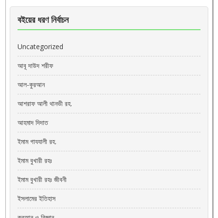
বইয়ের ধরণ নির্বাচন
Uncategorized
আবূ দাউদ শরীফ
আল-কুরআন
আশরাফ আলী থানভী রহ.
আহমাদ দিদাত
ইমাম গাযযালী রহ.
ইমাম বুখারী রহঃ
ইমাম বুখারী রহঃ জীবনী
ইসলামের ইতিহাস
কুরআন ও বিজ্ঞান