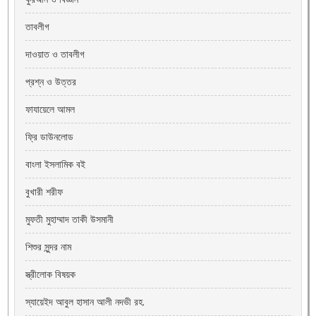
তাবলীগ
দাওয়াত ও তাবলীগ
প্রশ্ন ও উত্তর
ফাযায়েলে আমল
ফ্রি ডাউনলোড
বাংলা ইসলামিক বই
বুখারী শরীফ
মুফতী মুহাম্মাদ তাকী উসমানী
শিশুর সুন্দর নাম
স্ত্রীলোক বিষয়ক
স্যায়েইদ আবুল হাসান আলী নদভী রহ.