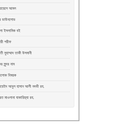
যায়েলে আমল
রি ডাউনলোড
ংলা ইসলামিক বই
খারী শরীফ
তী মুহাম্মাদ তাকী উসমানী
ুর সুন্দর নাম
্রীলোক বিষয়ক
যায়েইদ আবুল হাসান আলী নদভী রহ.
রত মাওলানা যাকারিয়্যা রহ.