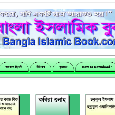
আহকামে জিন্দেগী
নীতিমালা
কৃতজ্ঞতা
How to Download?