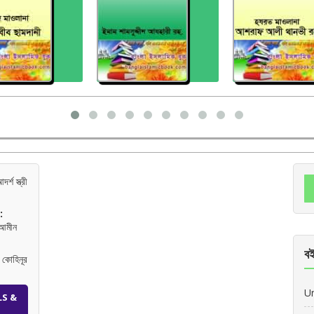
র্শ স্ত্রী
:
 আমীন
বই
কোহিনূর
U
LS &