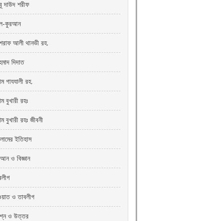
ূ দাউদ শরীফ
-কুরআন
রাফ আলী থানভী রহ.
মাদ দিদাত
াম গাযযালী রহ.
ম বুখারী রহঃ
াম বুখারী রহঃ জীবনী
লামের ইতিহাস
রআন ও বিজ্ঞান
বলীগ
ওয়াত ও তাবলীগ
রশ্ন ও উত্তর