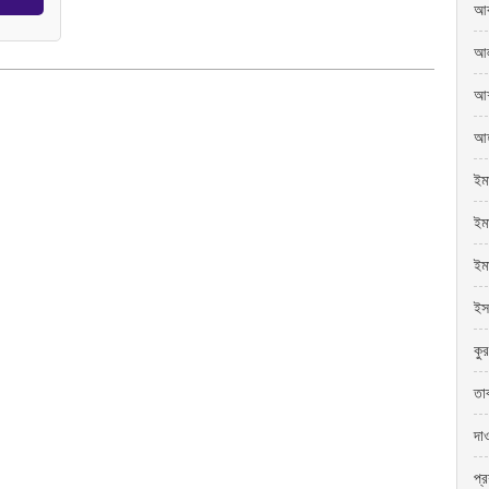
আব
আল
আশ
আহ
ইম
ইমা
ইম
ইস
কু
তা
দা
প্