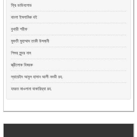
ফ্রি ডাউনলোড
বাংলা ইসলামিক বই
বুখারী শরীফ
মুফতী মুহাম্মাদ তাকী উসমানী
শিশুর সুন্দর নাম
স্ত্রীলোক বিষয়ক
স্যায়েইদ আবুল হাসান আলী নদভী রহ.
হযরত মাওলানা যাকারিয়্যা রহ.