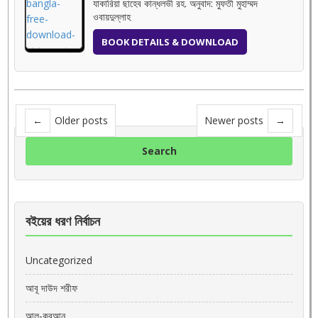
যাকারিয়া ছাহেব কান্ধলভী রহ. অনুবাদ: মুফতী মুহাম্মদ
ওবায়দুল্লাহ
BOOK DETAILS & DOWNLOAD
←
Older posts
Newer posts
→
বইয়ের ধরণ নির্বাচন
Uncategorized
আবূ দাউদ শরীফ
আল-কুরআন