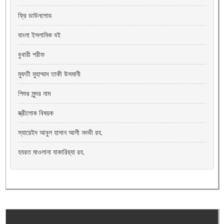
ফ্রি ডাউনলোড
বাংলা ইসলামিক বই
বুখারী শরীফ
মুফতী মুহাম্মাদ তাকী উসমানী
শিশুর সুন্দর নাম
স্ত্রীলোক বিষয়ক
স্যায়েইদ আবুল হাসান আলী নদভী রহ.
হযরত মাওলানা যাকারিয়্যা রহ.