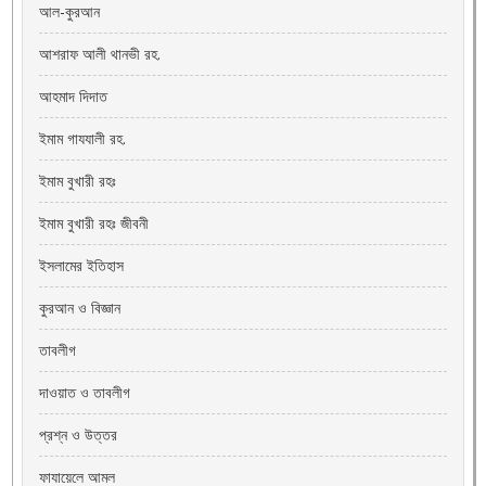
আল-কুরআন
আশরাফ আলী থানভী রহ.
আহমাদ দিদাত
ইমাম গাযযালী রহ.
ইমাম বুখারী রহঃ
ইমাম বুখারী রহঃ জীবনী
ইসলামের ইতিহাস
কুরআন ও বিজ্ঞান
তাবলীগ
দাওয়াত ও তাবলীগ
প্রশ্ন ও উত্তর
ফাযায়েলে আমল